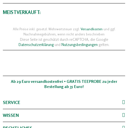
MEISTVERKAUFT:
Alle Preise inkl. gesetzl. Mehrwertsteuer zzgl.
Versandkosten
und ggf.
Nachnahmegebühren, wenn nicht anders beschrieben
Diese Seite ist geschützt durch reCAPTCHA, die Google
Datenschutzerklärung
und
Nutzungsbedingungen
gelten.
Ab 29 Euro versandkostenfrei • GRATIS TEEPROBE zu jeder
Bestellung ab 35 Euro!
SERVICE
WISSEN
RECHTLICHES