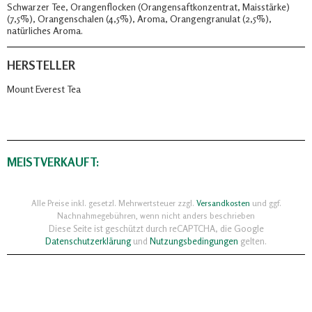
Schwarzer Tee, Orangenflocken (Orangensaftkonzentrat, Maisstärke)
(7,5%), Orangenschalen (4,5%), Aroma, Orangengranulat (2,5%),
natürliches Aroma.
HERSTELLER
Mount Everest Tea
MEISTVERKAUFT:
Alle Preise inkl. gesetzl. Mehrwertsteuer zzgl.
Versandkosten
und ggf.
Nachnahmegebühren, wenn nicht anders beschrieben
Diese Seite ist geschützt durch reCAPTCHA, die Google
Datenschutzerklärung
und
Nutzungsbedingungen
gelten.