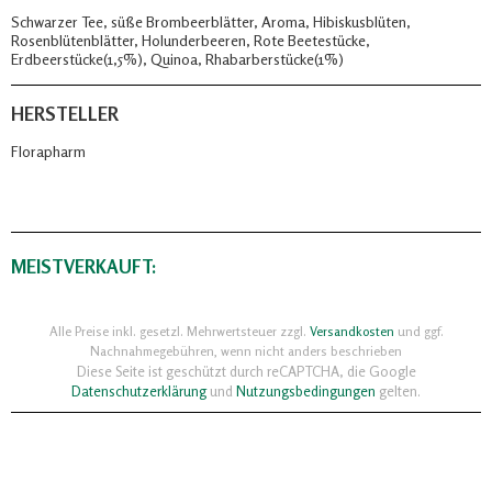
Schwarzer Tee, süße Brombeerblätter, Aroma, Hibiskusblüten,
Rosenblütenblätter, Holunderbeeren, Rote Beetestücke,
Erdbeerstücke(1,5%), Quinoa, Rhabarberstücke(1%)
HERSTELLER
Florapharm
MEISTVERKAUFT:
Alle Preise inkl. gesetzl. Mehrwertsteuer zzgl.
Versandkosten
und ggf.
Nachnahmegebühren, wenn nicht anders beschrieben
Diese Seite ist geschützt durch reCAPTCHA, die Google
Datenschutzerklärung
und
Nutzungsbedingungen
gelten.