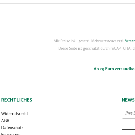
Alle Preise inkl. gesetzl. Mehrwertsteuer zzgl.
Versa
Diese Seite ist geschützt durch reCAPTCHA, 
Ab 29 Euro versandko
RECHTLICHES
NEWS
Widerrufsrecht
AGB
Datenschutz
Impressum