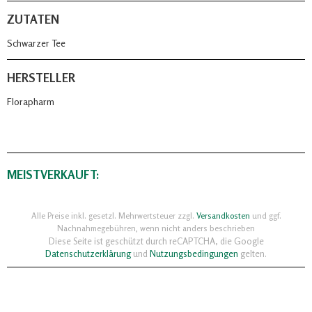
ZUTATEN
Schwarzer Tee
HERSTELLER
Florapharm
MEISTVERKAUFT:
Alle Preise inkl. gesetzl. Mehrwertsteuer zzgl.
Versandkosten
und ggf.
Nachnahmegebühren, wenn nicht anders beschrieben
Diese Seite ist geschützt durch reCAPTCHA, die Google
Datenschutzerklärung
und
Nutzungsbedingungen
gelten.