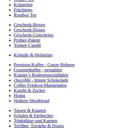
Kräutertee
Früchtetee
Rooibos Tee
Geschenk-Boxen
Geschenk-Dosen
Geschenk-Gutscheine
Probier-Pakete
Yankee Candle
Kristalle & Heilsteine
Premium-Kaffee - Ganze Bohnen
Gourmetkaffee - gemahlen
Kramer´s Bonbonspezialitäten
chocoMe - feinste Schokolade
Collier Feinkost-Marmeladen
Kandis & Zucker
Honig
Walkers Shortbread
Tassen & Kannen
Schalen & Eierbecher
Trinkgläser und Kannen
Teefilter, Teesiebe & Dosen