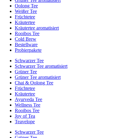
Grüner Tee aromatisiert
Oolong Tee
Weißer Tee
Früchtetee
Kräutertee
Kräutertee aromatisiert
Rooibos Tee
Cold Brew
Bestellware
Probierpakete
Schwarzer Tee
Schwarzer Tee aromatisiert
Grüner Tee
Grüner Tee aromatisiert
Chai & Oolong Tee
Früchtetee
Kräutertee
Ayurveda Tee
Wellness Tee
Rooibos Tee
Joy of Tea
Teavelope
Schwarzer Tee
Grüner Tee