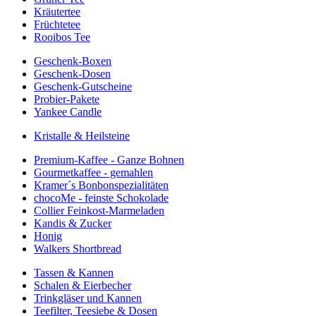
Kräutertee
Früchtetee
Rooibos Tee
Geschenk-Boxen
Geschenk-Dosen
Geschenk-Gutscheine
Probier-Pakete
Yankee Candle
Kristalle & Heilsteine
Premium-Kaffee - Ganze Bohnen
Gourmetkaffee - gemahlen
Kramer´s Bonbonspezialitäten
chocoMe - feinste Schokolade
Collier Feinkost-Marmeladen
Kandis & Zucker
Honig
Walkers Shortbread
Tassen & Kannen
Schalen & Eierbecher
Trinkgläser und Kannen
Teefilter, Teesiebe & Dosen