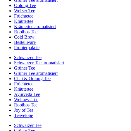
Grüner Tee aromatisiert
Oolong Tee
Weißer Tee
Früchtetee
Kräutertee
Kräutertee aromatisiert
Rooibos Tee
Cold Brew
Bestellware
Probierpakete
Schwarzer Tee
Schwarzer Tee aromatisiert
Grüner Tee
Grüner Tee aromatisiert
Chai & Oolong Tee
Früchtetee
Kräutertee
Ayurveda Tee
Wellness Tee
Rooibos Tee
Joy of Tea
Teavelope
Schwarzer Tee
Grüner Tee