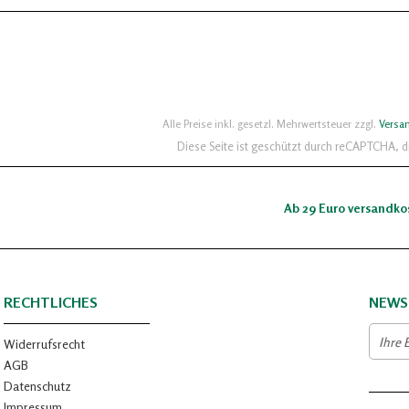
Alle Preise inkl. gesetzl. Mehrwertsteuer zzgl.
Versa
Diese Seite ist geschützt durch reCAPTCHA, 
Ab 29 Euro versandko
RECHTLICHES
NEWS
Widerrufsrecht
AGB
Datenschutz
Impressum