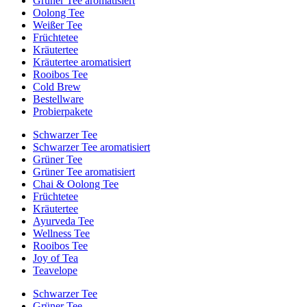
Grüner Tee aromatisiert
Oolong Tee
Weißer Tee
Früchtetee
Kräutertee
Kräutertee aromatisiert
Rooibos Tee
Cold Brew
Bestellware
Probierpakete
Schwarzer Tee
Schwarzer Tee aromatisiert
Grüner Tee
Grüner Tee aromatisiert
Chai & Oolong Tee
Früchtetee
Kräutertee
Ayurveda Tee
Wellness Tee
Rooibos Tee
Joy of Tea
Teavelope
Schwarzer Tee
Grüner Tee