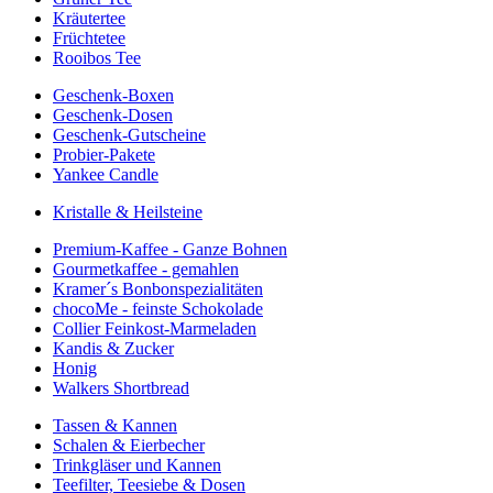
Kräutertee
Früchtetee
Rooibos Tee
Geschenk-Boxen
Geschenk-Dosen
Geschenk-Gutscheine
Probier-Pakete
Yankee Candle
Kristalle & Heilsteine
Premium-Kaffee - Ganze Bohnen
Gourmetkaffee - gemahlen
Kramer´s Bonbonspezialitäten
chocoMe - feinste Schokolade
Collier Feinkost-Marmeladen
Kandis & Zucker
Honig
Walkers Shortbread
Tassen & Kannen
Schalen & Eierbecher
Trinkgläser und Kannen
Teefilter, Teesiebe & Dosen