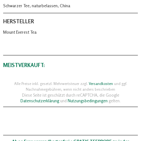
Schwarzer Tee, naturbelassen, China
HERSTELLER
Mount Everest Tea
MEISTVERKAUFT:
Alle Preise inkl. gesetzl. Mehrwertsteuer zzgl.
Versandkosten
und ggf.
Nachnahmegebühren, wenn nicht anders beschrieben
Diese Seite ist geschützt durch reCAPTCHA, die Google
Datenschutzerklärung
und
Nutzungsbedingungen
gelten.