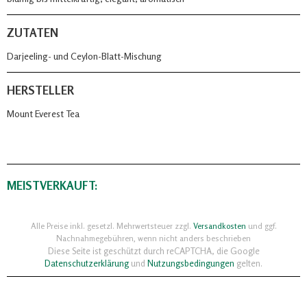
ZUTATEN
Darjeeling- und Ceylon-Blatt-Mischung
HERSTELLER
Mount Everest Tea
MEISTVERKAUFT:
Alle Preise inkl. gesetzl. Mehrwertsteuer zzgl.
Versandkosten
und ggf.
Nachnahmegebühren, wenn nicht anders beschrieben
Diese Seite ist geschützt durch reCAPTCHA, die Google
Datenschutzerklärung
und
Nutzungsbedingungen
gelten.