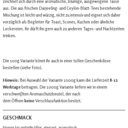
zeichnet sich durch eine aromatische, blumige, ausgewogene Tasse
aus. Die aus frischen Darjeeling- und Ceylon-Blatt-Tees bestehende
Mischung ist leicht und würzig, nicht zu intensiv und eignet sich daher
vorzüglich als Begleiter für Toast, Scones, Kuchen oder ähnliche
Leckereien. Ihr dürft ihn gern auch zu anderen Tages- und Nachtzeiten
trinken.
Die 100g Variante könnt ihr auch in einer tollen Geschenkdose
bestellen (siehe Foto).
Hinweis:
Bei Auswahl der Variante 1000g kann die Lieferzeit
8-12
Werktage
betragen. Die 1000g Variante liefern wir in einem
verschweiβten Aromaschutzbeutel, der nach
dem Öffnen
keine
Verschlussfunktion besitzt.
GESCHMACK
blumig bis mittelkräftig, elegant, aromatisch