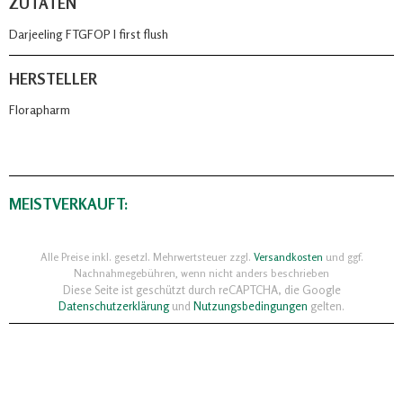
ZUTATEN
Darjeeling FTGFOP I first flush
HERSTELLER
Florapharm
MEISTVERKAUFT:
Alle Preise inkl. gesetzl. Mehrwertsteuer zzgl.
Versandkosten
und ggf.
Nachnahmegebühren, wenn nicht anders beschrieben
Diese Seite ist geschützt durch reCAPTCHA, die Google
Datenschutzerklärung
und
Nutzungsbedingungen
gelten.