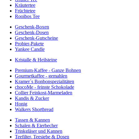
Kräutertee
Früchtetee
Rooibos Tee
Geschenk-Boxen
Geschenk-Dosen
Geschenk-Gutscheine
Probier-Pakete
Yankee Candle
Kristalle & Heilsteine
Premium-Kaffee - Ganze Bohnen
Gourmetkaffee - gemahlen
Kramer´s Bonbonspezialitäten
chocoMe - feinste Schokolade
Collier Feinkost-Marmeladen
Kandis & Zucker
Honig
Walkers Shortbread
Tassen & Kannen
Schalen & Eierbecher
Trinkgläser und Kannen
Teefilter, Teesiebe & Dosen