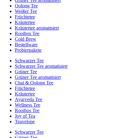
Grüner Tee aromatisiert
Oolong Tee
Weißer Tee
Früchtetee
Kräutertee
Kräutertee aromatisiert
Rooibos Tee
Cold Brew
Bestellware
Probierpakete
Schwarzer Tee
Schwarzer Tee aromatisiert
Grüner Tee
Grüner Tee aromatisiert
Chai & Oolong Tee
Früchtetee
Kräutertee
Ayurveda Tee
Wellness Tee
Rooibos Tee
Joy of Tea
Teavelope
Schwarzer Tee
Grüner Tee