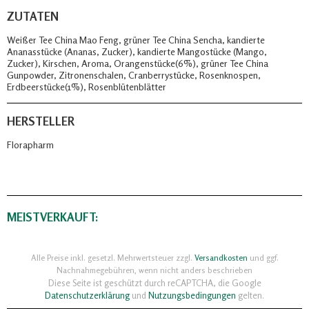
ZUTATEN
Weißer Tee China Mao Feng, grüner Tee China Sencha, kandierte
Ananasstücke (Ananas, Zucker), kandierte Mangostücke (Mango,
Zucker), Kirschen, Aroma, Orangenstücke(6%), grüner Tee China
Gunpowder, Zitronenschalen, Cranberrystücke, Rosenknospen,
Erdbeerstücke(1%), Rosenblütenblätter
HERSTELLER
Florapharm
MEISTVERKAUFT:
Alle Preise inkl. gesetzl. Mehrwertsteuer zzgl.
Versandkosten
und ggf.
Nachnahmegebühren, wenn nicht anders beschrieben
Diese Seite ist geschützt durch reCAPTCHA, die Google
Datenschutzerklärung
und
Nutzungsbedingungen
gelten.