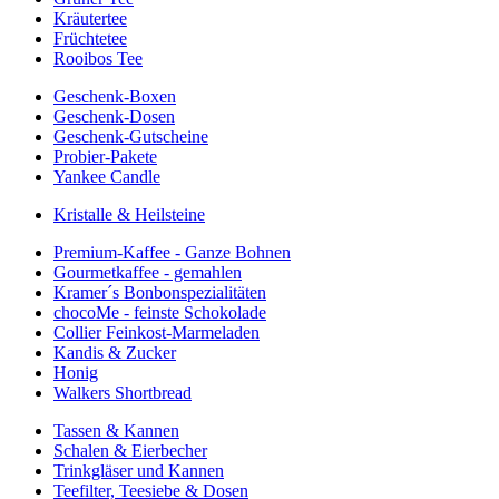
Kräutertee
Früchtetee
Rooibos Tee
Geschenk-Boxen
Geschenk-Dosen
Geschenk-Gutscheine
Probier-Pakete
Yankee Candle
Kristalle & Heilsteine
Premium-Kaffee - Ganze Bohnen
Gourmetkaffee - gemahlen
Kramer´s Bonbonspezialitäten
chocoMe - feinste Schokolade
Collier Feinkost-Marmeladen
Kandis & Zucker
Honig
Walkers Shortbread
Tassen & Kannen
Schalen & Eierbecher
Trinkgläser und Kannen
Teefilter, Teesiebe & Dosen