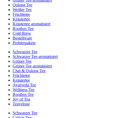
Grüner Tee aromatisiert
Oolong Tee
Weißer Tee
Früchtetee
Kräutertee
Kräutertee aromatisiert
Rooibos Tee
Cold Brew
Bestellware
Probierpakete
Schwarzer Tee
Schwarzer Tee aromatisiert
Grüner Tee
Grüner Tee aromatisiert
Chai & Oolong Tee
Früchtetee
Kräutertee
Ayurveda Tee
Wellness Tee
Rooibos Tee
Joy of Tea
Teavelope
Schwarzer Tee
Grüner Tee