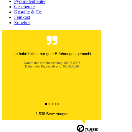
Pyramidenbeutel
Geschenke
Kristalle & Co.
Feinkost
Zubehör
Immer schnelle und zuverlässige Belieferung. Wen
nötig sehr guter,freundlicher Telefonservice.
Bernd R., Ennepetal
Datum der Veröffentlichung: 06.08.2026
Datum der Kauferfahrung: 26.07.2026
1,538 Bewertungen