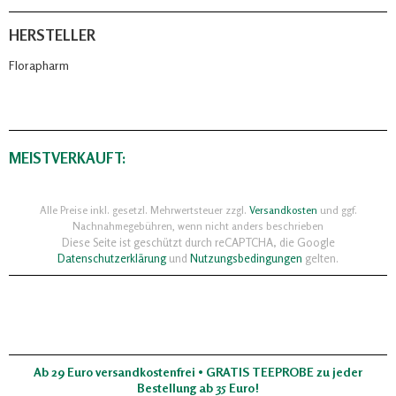
HERSTELLER
Florapharm
MEISTVERKAUFT:
Alle Preise inkl. gesetzl. Mehrwertsteuer zzgl.
Versandkosten
und ggf.
Nachnahmegebühren, wenn nicht anders beschrieben
Diese Seite ist geschützt durch reCAPTCHA, die Google
Datenschutzerklärung
und
Nutzungsbedingungen
gelten.
Ab 29 Euro versandkostenfrei • GRATIS TEEPROBE zu jeder
Bestellung ab 35 Euro!