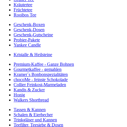
Kräutertee
Früchtetee
Rooibos Tee
Geschenk-Boxen
Geschenk-Dosen
Geschenk-Gutscheine
Probier-Pakete
Yankee Candle
Kristalle & Heilsteine
Premium-Kaffee - Ganze Bohnen
Gourmetkaffee - gemahlen
Kramer´s Bonbonspezialitäten
chocoMe - feinste Schokolade
Collier Feinkost-Marmeladen
Kandis & Zucker
Honig
Walkers Shortbread
Tassen & Kannen
Schalen & Eierbecher
Trinkgläser und Kannen
Teefilter, Teesiebe & Dosen