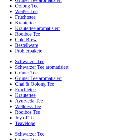
Grüner Tee aromatisiert
Oolong Tee
Weißer Tee
Früchtetee
Kräutertee
Kräutertee aromatisiert
Rooibos Tee
Cold Brew
Bestellware
Probierpakete
Schwarzer Tee
Schwarzer Tee aromatisiert
Grüner Tee
Grüner Tee aromatisiert
Chai & Oolong Tee
Früchtetee
Kräutertee
Ayurveda Tee
Wellness Tee
Rooibos Tee
Joy of Tea
Teavelope
Schwarzer Tee
Grüner Tee