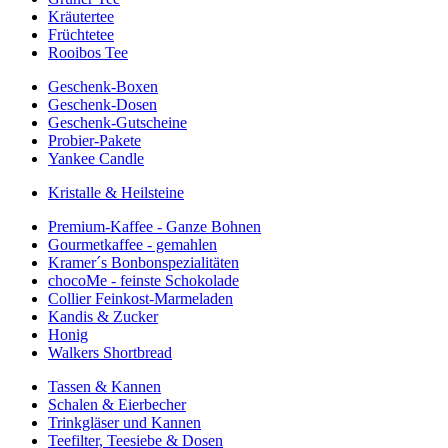
Kräutertee
Früchtetee
Rooibos Tee
Geschenk-Boxen
Geschenk-Dosen
Geschenk-Gutscheine
Probier-Pakete
Yankee Candle
Kristalle & Heilsteine
Premium-Kaffee - Ganze Bohnen
Gourmetkaffee - gemahlen
Kramer´s Bonbonspezialitäten
chocoMe - feinste Schokolade
Collier Feinkost-Marmeladen
Kandis & Zucker
Honig
Walkers Shortbread
Tassen & Kannen
Schalen & Eierbecher
Trinkgläser und Kannen
Teefilter, Teesiebe & Dosen