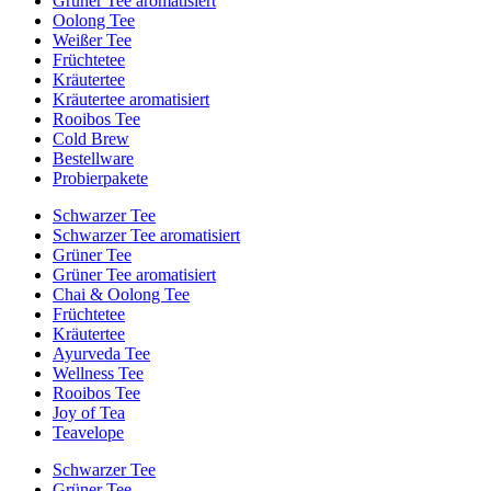
Grüner Tee aromatisiert
Oolong Tee
Weißer Tee
Früchtetee
Kräutertee
Kräutertee aromatisiert
Rooibos Tee
Cold Brew
Bestellware
Probierpakete
Schwarzer Tee
Schwarzer Tee aromatisiert
Grüner Tee
Grüner Tee aromatisiert
Chai & Oolong Tee
Früchtetee
Kräutertee
Ayurveda Tee
Wellness Tee
Rooibos Tee
Joy of Tea
Teavelope
Schwarzer Tee
Grüner Tee