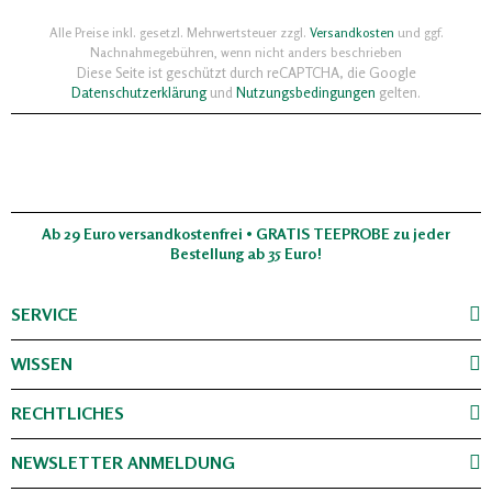
Alle Preise inkl. gesetzl. Mehrwertsteuer zzgl.
Versandkosten
und ggf.
Nachnahmegebühren, wenn nicht anders beschrieben
Diese Seite ist geschützt durch reCAPTCHA, die Google
Datenschutzerklärung
und
Nutzungsbedingungen
gelten.
Ab 29 Euro versandkostenfrei • GRATIS TEEPROBE zu jeder
Bestellung ab 35 Euro!
SERVICE
WISSEN
RECHTLICHES
NEWSLETTER ANMELDUNG