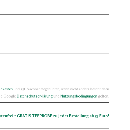
ndkosten
und ggf. Nachnahmegebühren, wenn nicht anders beschrieben
die Google
Datenschutzerklärung
und
Nutzungsbedingungen
gelten.
stenfrei • GRATIS TEEPROBE zu jeder Bestellung ab 35 Euro!