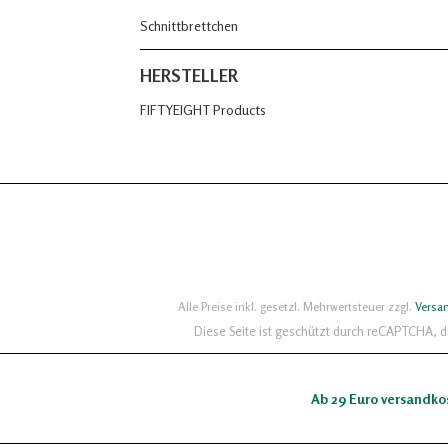
Schnittbrettchen
HERSTELLER
FIFTYEIGHT Products
Alle Preise inkl. gesetzl. Mehrwertsteuer zzgl.
Versa
Diese Seite ist geschützt durch reCAPTCHA, 
Ab 29 Euro versandko