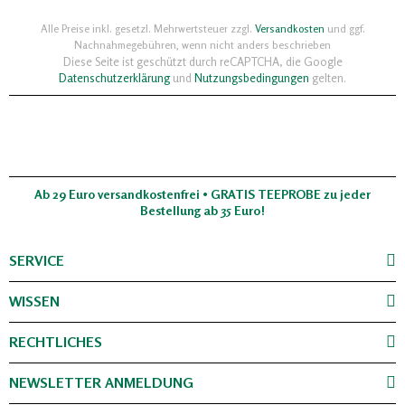
Alle Preise inkl. gesetzl. Mehrwertsteuer zzgl.
Versandkosten
und ggf.
Nachnahmegebühren, wenn nicht anders beschrieben
Diese Seite ist geschützt durch reCAPTCHA, die Google
Datenschutzerklärung
und
Nutzungsbedingungen
gelten.
Ab 29 Euro versandkostenfrei • GRATIS TEEPROBE zu jeder
Bestellung ab 35 Euro!
SERVICE
WISSEN
RECHTLICHES
NEWSLETTER ANMELDUNG