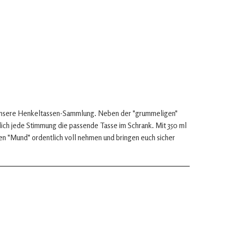
 unsere Henkeltassen-Sammlung. Neben der "grummeligen"
rklich jede Stimmung die passende Tasse im Schrank. Mit 350 ml
 "Mund" ordentlich voll nehmen und bringen euch sicher