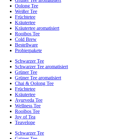
Grüner Tee aromatisiert
Oolong Tee
Weißer Tee
Früchtetee
Kräutertee
Kräutertee aromatisiert
Rooibos Tee
Cold Brew
Bestellware
Probierpakete
Schwarzer Tee
Schwarzer Tee aromatisiert
Grüner Tee
Grüner Tee aromatisiert
Chai & Oolong Tee
Früchtetee
Kräutertee
Ayurveda Tee
Wellness Tee
Rooibos Tee
Joy of Tea
Teavelope
Schwarzer Tee
Grüner Tee