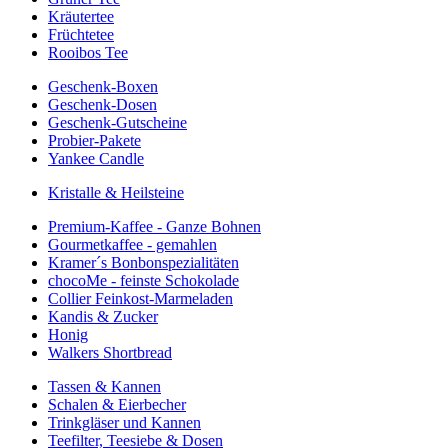
Kräutertee
Früchtetee
Rooibos Tee
Geschenk-Boxen
Geschenk-Dosen
Geschenk-Gutscheine
Probier-Pakete
Yankee Candle
Kristalle & Heilsteine
Premium-Kaffee - Ganze Bohnen
Gourmetkaffee - gemahlen
Kramer´s Bonbonspezialitäten
chocoMe - feinste Schokolade
Collier Feinkost-Marmeladen
Kandis & Zucker
Honig
Walkers Shortbread
Tassen & Kannen
Schalen & Eierbecher
Trinkgläser und Kannen
Teefilter, Teesiebe & Dosen