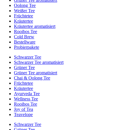
Grüner Tee aromatisiert
Oolong Tee
Weißer Tee
Früchtetee
Kräutertee
Kräutertee aromatisiert
Rooibos Tee
Cold Brew
Bestellware
Probierpakete
Schwarzer Tee
Schwarzer Tee aromatisiert
Grüner Tee
Grüner Tee aromatisiert
Chai & Oolong Tee
Früchtetee
Kräutertee
Ayurveda Tee
Wellness Tee
Rooibos Tee
Joy of Tea
Teavelope
Schwarzer Tee
Grüner Tee