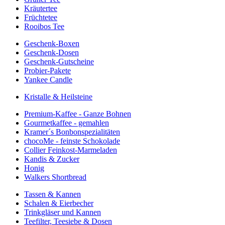
Kräutertee
Früchtetee
Rooibos Tee
Geschenk-Boxen
Geschenk-Dosen
Geschenk-Gutscheine
Probier-Pakete
Yankee Candle
Kristalle & Heilsteine
Premium-Kaffee - Ganze Bohnen
Gourmetkaffee - gemahlen
Kramer´s Bonbonspezialitäten
chocoMe - feinste Schokolade
Collier Feinkost-Marmeladen
Kandis & Zucker
Honig
Walkers Shortbread
Tassen & Kannen
Schalen & Eierbecher
Trinkgläser und Kannen
Teefilter, Teesiebe & Dosen