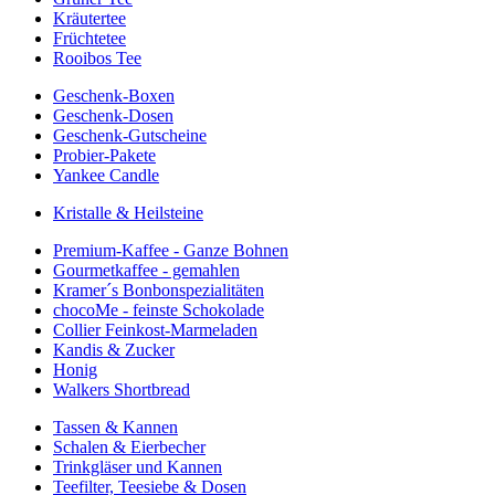
Kräutertee
Früchtetee
Rooibos Tee
Geschenk-Boxen
Geschenk-Dosen
Geschenk-Gutscheine
Probier-Pakete
Yankee Candle
Kristalle & Heilsteine
Premium-Kaffee - Ganze Bohnen
Gourmetkaffee - gemahlen
Kramer´s Bonbonspezialitäten
chocoMe - feinste Schokolade
Collier Feinkost-Marmeladen
Kandis & Zucker
Honig
Walkers Shortbread
Tassen & Kannen
Schalen & Eierbecher
Trinkgläser und Kannen
Teefilter, Teesiebe & Dosen