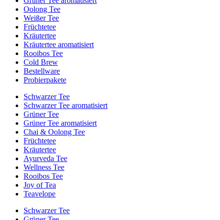
Grüner Tee aromatisiert
Oolong Tee
Weißer Tee
Früchtetee
Kräutertee
Kräutertee aromatisiert
Rooibos Tee
Cold Brew
Bestellware
Probierpakete
Schwarzer Tee
Schwarzer Tee aromatisiert
Grüner Tee
Grüner Tee aromatisiert
Chai & Oolong Tee
Früchtetee
Kräutertee
Ayurveda Tee
Wellness Tee
Rooibos Tee
Joy of Tea
Teavelope
Schwarzer Tee
Grüner Tee