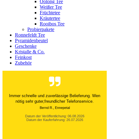
Oolong Tee
Weißer Tee
Früchtetee
Kräutertee
Rooibos Tee
Probierpakete
Ronnefeldt Tee
Pyramidenbeutel
Geschenke
Kristalle & Co.
Feinkost
Zubehör
Der Versand ist immer innerhalb von 24 Stunden
abgewickelt. Grossartig. Ich liebe die 1kg
Alubeutel.
Datum der Veröffentlichung: 06.08.2026
Datum der Kauferfahrung: 27.07.2026