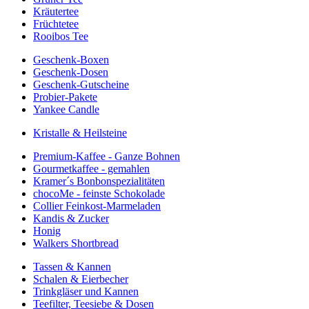
Kräutertee
Früchtetee
Rooibos Tee
Geschenk-Boxen
Geschenk-Dosen
Geschenk-Gutscheine
Probier-Pakete
Yankee Candle
Kristalle & Heilsteine
Premium-Kaffee - Ganze Bohnen
Gourmetkaffee - gemahlen
Kramer´s Bonbonspezialitäten
chocoMe - feinste Schokolade
Collier Feinkost-Marmeladen
Kandis & Zucker
Honig
Walkers Shortbread
Tassen & Kannen
Schalen & Eierbecher
Trinkgläser und Kannen
Teefilter, Teesiebe & Dosen