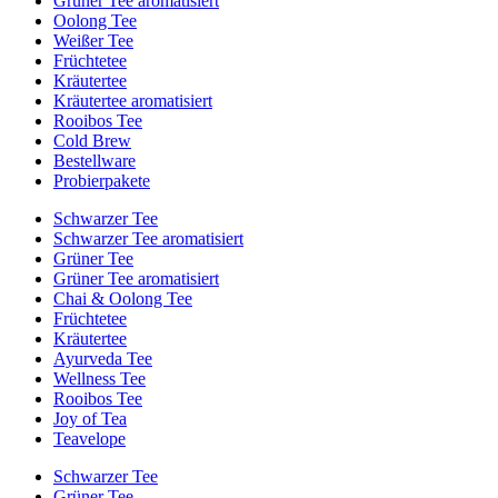
Grüner Tee aromatisiert
Oolong Tee
Weißer Tee
Früchtetee
Kräutertee
Kräutertee aromatisiert
Rooibos Tee
Cold Brew
Bestellware
Probierpakete
Schwarzer Tee
Schwarzer Tee aromatisiert
Grüner Tee
Grüner Tee aromatisiert
Chai & Oolong Tee
Früchtetee
Kräutertee
Ayurveda Tee
Wellness Tee
Rooibos Tee
Joy of Tea
Teavelope
Schwarzer Tee
Grüner Tee