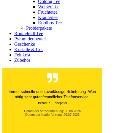
Oolong Tee
Weißer Tee
Früchtetee
Kräutertee
Rooibos Tee
Probierpakete
Ronnefeldt Tee
Pyramidenbeutel
Geschenke
Kristalle & Co.
Feinkost
Zubehör
Der Versand ist immer innerhalb von 24 Stunden
abgewickelt. Grossartig. Ich liebe die 1kg
Alubeutel.
Datum der Veröffentlichung: 06.08.2026
Datum der Kauferfahrung: 27.07.2026