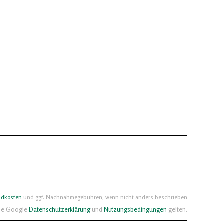
ndkosten
und ggf. Nachnahmegebühren, wenn nicht anders beschrieben
die Google
Datenschutzerklärung
und
Nutzungsbedingungen
gelten.