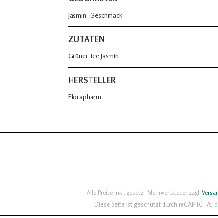
Jasmin- Geschmack
ZUTATEN
Grüner Tee Jasmin
HERSTELLER
Florapharm
Alle Preise inkl. gesetzl. Mehrwertsteuer zzgl.
Versa
Diese Seite ist geschützt durch reCAPTCHA, 