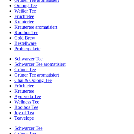
Grüner Tee aromatisiert
Oolong Tee
Weißer Tee
Früchtetee
Kräutertee
Kräutertee aromatisiert
Rooibos Tee
Cold Brew
Bestellware
Probierpakete
Schwarzer Tee
Schwarzer Tee aromatisiert
Grüner Tee
Grüner Tee aromatisiert
Chai & Oolong Tee
Früchtetee
Kräutertee
Ayurveda Tee
Wellness Tee
Rooibos Tee
Joy of Tea
Teavelope
Schwarzer Tee
Grüner Tee