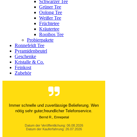
Schwarzer Tee
Grüner Tee
Oolong Tee
Weißer Tee
Früchtetee
Kräutertee
Rooibos Tee
Probierpakete
Ronnefeldt Tee
Pyramidenbeutel
Geschenke
Kristalle & Co.
Feinkost
Zubehör
Der Versand ist immer innerhalb von 24 Stunden
abgewickelt. Grossartig. Ich liebe die 1kg
Alubeutel.
Datum der Veröffentlichung: 06.08.2026
Datum der Kauferfahrung: 27.07.2026