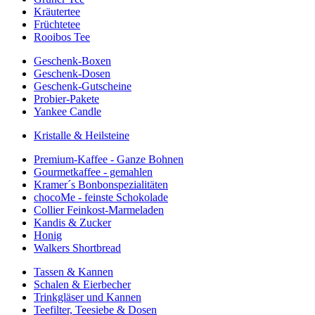
Kräutertee
Früchtetee
Rooibos Tee
Geschenk-Boxen
Geschenk-Dosen
Geschenk-Gutscheine
Probier-Pakete
Yankee Candle
Kristalle & Heilsteine
Premium-Kaffee - Ganze Bohnen
Gourmetkaffee - gemahlen
Kramer´s Bonbonspezialitäten
chocoMe - feinste Schokolade
Collier Feinkost-Marmeladen
Kandis & Zucker
Honig
Walkers Shortbread
Tassen & Kannen
Schalen & Eierbecher
Trinkgläser und Kannen
Teefilter, Teesiebe & Dosen