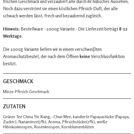
frischen Geschmack und verzaubert alle durch ihr hübsches Aussehen.
Noch dazu verströmt sie einen köstlichen Pfirsich-Duft, der alle
schwach werden lässt. Frech und bezaubernd zugleich.
Hinweis:
Bestellware - 1000g Variante - Die Lieferzeit beträgt
8-12
Werktage
.
Die 1000g Variante liefern wir in einem verschweiβten
Aromaschutzbeutel, der nach dem Öffnen
keine
Verschlussfunktion
besitzt.
GESCHMACK
Minze-Pfirsich-Geschmack
ZUTATEN
Grüner Tee China Yin Xiang, -Chun Mee, kandierte Papayastücke (Papaya,
Zucker), Nanaminze(5%), Aroma, Pfirsichstücke(2%), weiße
Hibiskusknospen, Rosenknospen, Kornblumenblüten