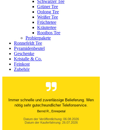
Schwarzer Tee
Grüner Tee
Oolong Tee
Weißer Tee
Früchtetee
Kräutertee
Rooibos Tee
Probierpakete
Ronnefeldt Tee
Pyramidenbeutel
Geschenke
Kristalle & Co.
Feinkost
Zubehör
Der Versand ist immer innerhalb von 24 Stunden
abgewickelt. Grossartig. Ich liebe die 1kg
Alubeutel.
Datum der Veröffentlichung: 06.08.2026
Datum der Kauferfahrung: 27.07.2026