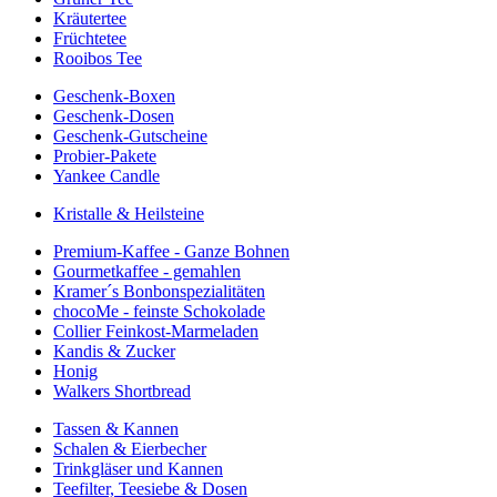
Kräutertee
Früchtetee
Rooibos Tee
Geschenk-Boxen
Geschenk-Dosen
Geschenk-Gutscheine
Probier-Pakete
Yankee Candle
Kristalle & Heilsteine
Premium-Kaffee - Ganze Bohnen
Gourmetkaffee - gemahlen
Kramer´s Bonbonspezialitäten
chocoMe - feinste Schokolade
Collier Feinkost-Marmeladen
Kandis & Zucker
Honig
Walkers Shortbread
Tassen & Kannen
Schalen & Eierbecher
Trinkgläser und Kannen
Teefilter, Teesiebe & Dosen