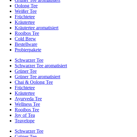
Grüner Tee aromatisiert
Oolong Tee
Weißer Tee
Früchtetee
Kräutertee
Kräutertee aromatisiert
Rooibos Tee
Cold Brew
Bestellware
Probierpakete
Schwarzer Tee
Schwarzer Tee aromatisiert
Grüner Tee
Grüner Tee aromatisiert
Chai & Oolong Tee
Früchtetee
Kräutertee
Ayurveda Tee
Wellness Tee
Rooibos Tee
Joy of Tea
Teavelope
Schwarzer Tee
Grüner Tee