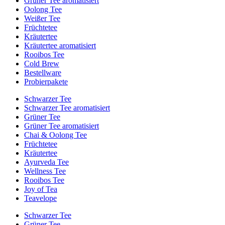
Grüner Tee aromatisiert
Oolong Tee
Weißer Tee
Früchtetee
Kräutertee
Kräutertee aromatisiert
Rooibos Tee
Cold Brew
Bestellware
Probierpakete
Schwarzer Tee
Schwarzer Tee aromatisiert
Grüner Tee
Grüner Tee aromatisiert
Chai & Oolong Tee
Früchtetee
Kräutertee
Ayurveda Tee
Wellness Tee
Rooibos Tee
Joy of Tea
Teavelope
Schwarzer Tee
Grüner Tee