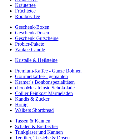
Kräutertee
Früchtetee
Rooibos Tee
Geschenk-Boxen
Geschenk-Dosen
Geschenk-Gutscheine
Probier-Pakete
Yankee Candle
Kristalle & Heilsteine
Premium-Kaffee - Ganze Bohnen
Gourmetkaffee - gemahlen
Kramer´s Bonbonspezialitäten
chocoMe - feinste Schokolade
Collier Feinkost-Marmeladen
Kandis & Zucker
Honig
Walkers Shortbread
Tassen & Kannen
Schalen & Eierbecher
Trinkgläser und Kannen
Teefilter, Teesiebe & Dosen