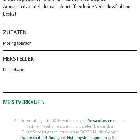
Aromaschutzbeutel, der nach dem Öffnen
keine
Verschlussfunktion
besitzt.
ZUTATEN
Moringablätter
HERSTELLER
Florapharm
MEISTVERKAUFT:
Alle Preise inkl. gesetzl. Mehrwertsteuer zzgl.
Versandkosten
und ggf.
Nachnahmegebühren, wenn nicht anders beschrieben
Diese Seite ist geschützt durch reCAPTCHA, die Google
Datenschutzerklärung
und
Nutzungsbedingungen
gelten.