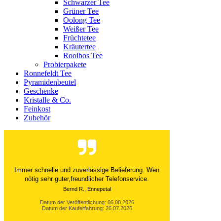
Schwarzer Tee
Grüner Tee
Oolong Tee
Weißer Tee
Früchtetee
Kräutertee
Rooibos Tee
Probierpakete
Ronnefeldt Tee
Pyramidenbeutel
Geschenke
Kristalle & Co.
Feinkost
Zubehör
Der Versand ist immer innerhalb von 24 Stunden
abgewickelt. Grossartig. Ich liebe die 1kg
Alubeutel.
Datum der Veröffentlichung: 06.08.2026
Datum der Kauferfahrung: 27.07.2026