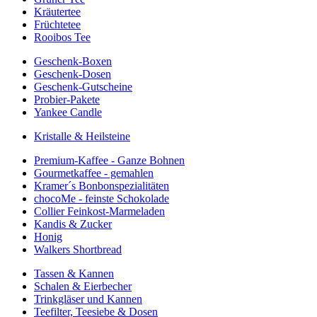
Kräutertee
Früchtetee
Rooibos Tee
Geschenk-Boxen
Geschenk-Dosen
Geschenk-Gutscheine
Probier-Pakete
Yankee Candle
Kristalle & Heilsteine
Premium-Kaffee - Ganze Bohnen
Gourmetkaffee - gemahlen
Kramer´s Bonbonspezialitäten
chocoMe - feinste Schokolade
Collier Feinkost-Marmeladen
Kandis & Zucker
Honig
Walkers Shortbread
Tassen & Kannen
Schalen & Eierbecher
Trinkgläser und Kannen
Teefilter, Teesiebe & Dosen