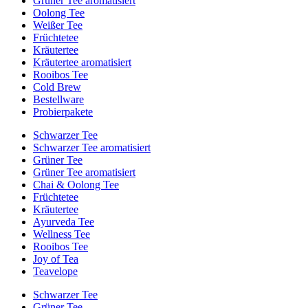
Grüner Tee aromatisiert
Oolong Tee
Weißer Tee
Früchtetee
Kräutertee
Kräutertee aromatisiert
Rooibos Tee
Cold Brew
Bestellware
Probierpakete
Schwarzer Tee
Schwarzer Tee aromatisiert
Grüner Tee
Grüner Tee aromatisiert
Chai & Oolong Tee
Früchtetee
Kräutertee
Ayurveda Tee
Wellness Tee
Rooibos Tee
Joy of Tea
Teavelope
Schwarzer Tee
Grüner Tee