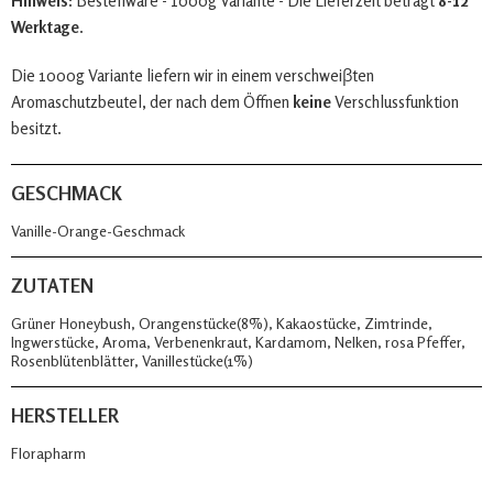
Hinweis:
Bestellware - 1000g Variante - Die Lieferzeit beträgt
8-12
Werktage
.
Die 1000g Variante liefern wir in einem verschweiβten
Aromaschutzbeutel, der nach dem Öffnen
keine
Verschlussfunktion
besitzt.
GESCHMACK
Vanille-Orange-Geschmack
ZUTATEN
Grüner Honeybush, Orangenstücke(8%), Kakaostücke, Zimtrinde,
Ingwerstücke, Aroma, Verbenenkraut, Kardamom, Nelken, rosa Pfeffer,
Rosenblütenblätter, Vanillestücke(1%)
HERSTELLER
Florapharm