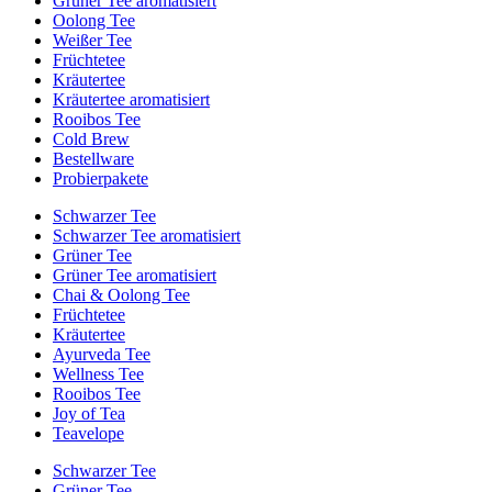
Grüner Tee aromatisiert
Oolong Tee
Weißer Tee
Früchtetee
Kräutertee
Kräutertee aromatisiert
Rooibos Tee
Cold Brew
Bestellware
Probierpakete
Schwarzer Tee
Schwarzer Tee aromatisiert
Grüner Tee
Grüner Tee aromatisiert
Chai & Oolong Tee
Früchtetee
Kräutertee
Ayurveda Tee
Wellness Tee
Rooibos Tee
Joy of Tea
Teavelope
Schwarzer Tee
Grüner Tee