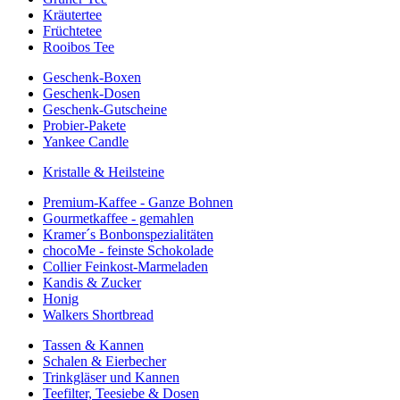
Kräutertee
Früchtetee
Rooibos Tee
Geschenk-Boxen
Geschenk-Dosen
Geschenk-Gutscheine
Probier-Pakete
Yankee Candle
Kristalle & Heilsteine
Premium-Kaffee - Ganze Bohnen
Gourmetkaffee - gemahlen
Kramer´s Bonbonspezialitäten
chocoMe - feinste Schokolade
Collier Feinkost-Marmeladen
Kandis & Zucker
Honig
Walkers Shortbread
Tassen & Kannen
Schalen & Eierbecher
Trinkgläser und Kannen
Teefilter, Teesiebe & Dosen