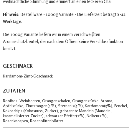
weihnachtliche Stimmung und erinnert an einen leckeren Chai.
Hinweis:
Bestellware - 1000g Variante - Die Lieferzeit beträgt
8-12
Werktage.
Die 1000g Variante liefern wir in einem verschweiβten
Aromaschutzbeutel, der nach dem Öffnen
keine
Verschlussfunktion
besitzt.
GESCHMACK
Kardamom-Zimt-Geschmack
ZUTATEN
Rooibos, Weinbeeren, Orangenschalen, Orangenstücke, Aroma,
Apfelstücke, Zimtstangen(4%), Sternanis(4%), Kardamom(3%), Fenchel,
Kokoschips (Kokosnuss, Zucker), gebrannte Mandeln (Mandeln,
karamellisierter Zucker), schwarzer Pfeffer(2%), Nelken(2%),
Rosenknospen, Rosenblütenblätter