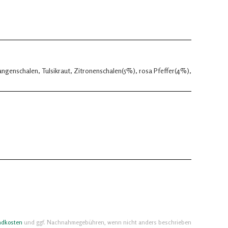
ngenschalen, Tulsikraut, Zitronenschalen(5%), rosa Pfeffer(4%),
ndkosten
und ggf. Nachnahmegebühren, wenn nicht anders beschrieben