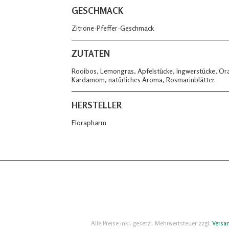
GESCHMACK
Zitrone-Pfeffer-Geschmack
ZUTATEN
Rooibos, Lemongras, Apfelstücke, Ingwerstücke, Ora
Kardamom, natürliches Aroma, Rosmarinblätter
HERSTELLER
Florapharm
Alle Preise inkl. gesetzl. Mehrwertsteuer zzgl.
Versa