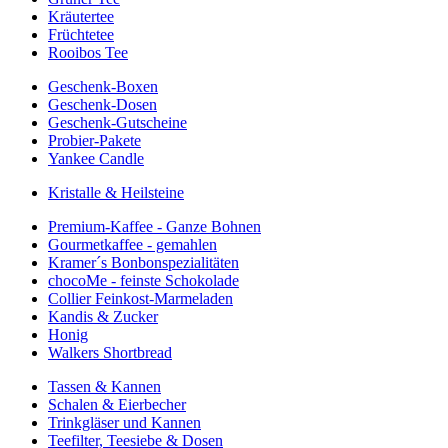
Kräutertee
Früchtetee
Rooibos Tee
Geschenk-Boxen
Geschenk-Dosen
Geschenk-Gutscheine
Probier-Pakete
Yankee Candle
Kristalle & Heilsteine
Premium-Kaffee - Ganze Bohnen
Gourmetkaffee - gemahlen
Kramer´s Bonbonspezialitäten
chocoMe - feinste Schokolade
Collier Feinkost-Marmeladen
Kandis & Zucker
Honig
Walkers Shortbread
Tassen & Kannen
Schalen & Eierbecher
Trinkgläser und Kannen
Teefilter, Teesiebe & Dosen