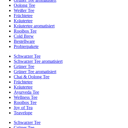
Grüner Tee aromatisiert
Oolong Tee
Weißer Tee
Früchtetee
Kräutertee
Kräutertee aromatisiert
Rooibos Tee
Cold Brew
Bestellware
Probierpakete
Schwarzer Tee
Schwarzer Tee aromatisiert
Grüner Tee
Grüner Tee aromatisiert
Chai & Oolong Tee
Früchtetee
Kräutertee
Ayurveda Tee
Wellness Tee
Rooibos Tee
Joy of Tea
Teavelope
Schwarzer Tee
Grüner Tee