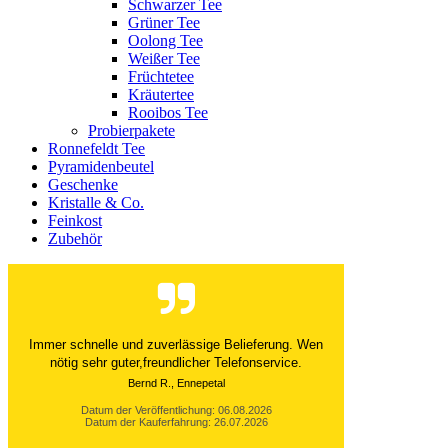
Schwarzer Tee
Grüner Tee
Oolong Tee
Weißer Tee
Früchtetee
Kräutertee
Rooibos Tee
Probierpakete
Ronnefeldt Tee
Pyramidenbeutel
Geschenke
Kristalle & Co.
Feinkost
Zubehör
Der Versand ist immer innerhalb von 24 Stunden
abgewickelt. Grossartig. Ich liebe die 1kg
Alubeutel.
Datum der Veröffentlichung: 06.08.2026
Datum der Kauferfahrung: 27.07.2026