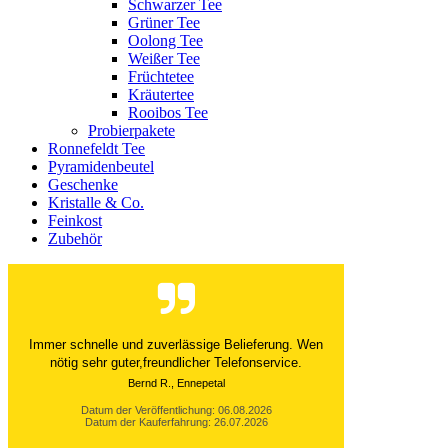
Schwarzer Tee
Grüner Tee
Oolong Tee
Weißer Tee
Früchtetee
Kräutertee
Rooibos Tee
Probierpakete
Ronnefeldt Tee
Pyramidenbeutel
Geschenke
Kristalle & Co.
Feinkost
Zubehör
Der Versand ist immer innerhalb von 24 Stunden
abgewickelt. Grossartig. Ich liebe die 1kg
Alubeutel.
Datum der Veröffentlichung: 06.08.2026
Datum der Kauferfahrung: 27.07.2026