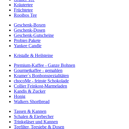
Kräutertee
Früchtetee
Rooibos Tee
Geschenk-Boxen
Geschenk-Dosen
Geschenk-Gutscheine
Probier-Pakete
Yankee Candle
Kristalle & Heilsteine
Premium-Kaffee - Ganze Bohnen
Gourmetkaffee - gemahlen
Kramer´s Bonbonspezialitäten
chocoMe - feinste Schokolade
Collier Feinkost-Marmeladen
Kandis & Zucker
Honig
Walkers Shortbread
Tassen & Kannen
Schalen & Eierbecher
Trinkgläser und Kannen
Teefilter, Teesiebe & Dosen