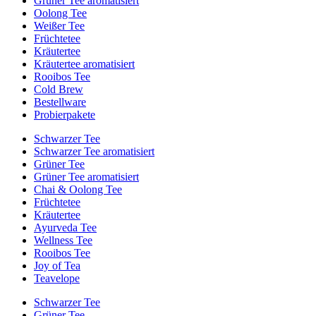
Grüner Tee aromatisiert
Oolong Tee
Weißer Tee
Früchtetee
Kräutertee
Kräutertee aromatisiert
Rooibos Tee
Cold Brew
Bestellware
Probierpakete
Schwarzer Tee
Schwarzer Tee aromatisiert
Grüner Tee
Grüner Tee aromatisiert
Chai & Oolong Tee
Früchtetee
Kräutertee
Ayurveda Tee
Wellness Tee
Rooibos Tee
Joy of Tea
Teavelope
Schwarzer Tee
Grüner Tee