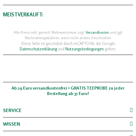
MEISTVERKAUFT:
Alle Preise inkl. gesetzl. Mehrwertsteuer zzgl.
Versandkosten
und ggf.
Nachnahmegebühren, wenn nicht anders beschrieben
Diese Seite ist geschützt durch reCAPTCHA, die Google
Datenschutzerklärung
und
Nutzungsbedingungen
gelten.
Ab 29 Euro versandkostenfrei • GRATIS TEEPROBE zu jeder
Bestellung ab 35 Euro!
SERVICE
WISSEN