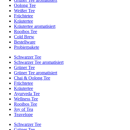
Grüner Tee aromatisiert
Oolong Tee
Weißer Tee
Früchtetee
Kräutertee
Kräutertee aromatisiert
Rooibos Tee
Cold Brew
Bestellware
Probierpakete
Schwarzer Tee
Schwarzer Tee aromatisiert
Grüner Tee
Grüner Tee aromatisiert
Chai & Oolong Tee
Früchtetee
Kräutertee
Ayurveda Tee
Wellness Tee
Rooibos Tee
Joy of Tea
Teavelope
Schwarzer Tee
Grüner Tee