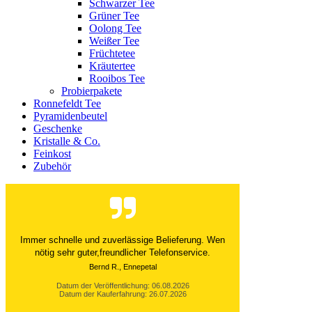
Schwarzer Tee
Grüner Tee
Oolong Tee
Weißer Tee
Früchtetee
Kräutertee
Rooibos Tee
Probierpakete
Ronnefeldt Tee
Pyramidenbeutel
Geschenke
Kristalle & Co.
Feinkost
Zubehör
Der Versand ist immer innerhalb von 24 Stunden
abgewickelt. Grossartig. Ich liebe die 1kg
Alubeutel.
Datum der Veröffentlichung: 06.08.2026
Datum der Kauferfahrung: 27.07.2026