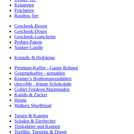
Kräutertee
Früchtetee
Rooibos Tee
Geschenk-Boxen
Geschenk-Dosen
Geschenk-Gutscheine
Probier-Pakete
Yankee Candle
Kristalle & Heilsteine
Premium-Kaffee - Ganze Bohnen
Gourmetkaffee - gemahlen
Kramer´s Bonbonspezialitäten
chocoMe - feinste Schokolade
Collier Feinkost-Marmeladen
Kandis & Zucker
Honig
Walkers Shortbread
Tassen & Kannen
Schalen & Eierbecher
Trinkgläser und Kannen
Teefilter, Teesiebe & Dosen