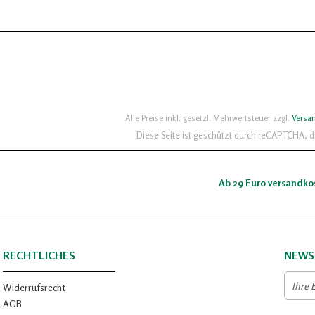
Alle Preise inkl. gesetzl. Mehrwertsteuer zzgl.
Versa
Diese Seite ist geschützt durch reCAPTCHA, 
Ab 29 Euro versandko
RECHTLICHES
NEWS
Widerrufsrecht
AGB