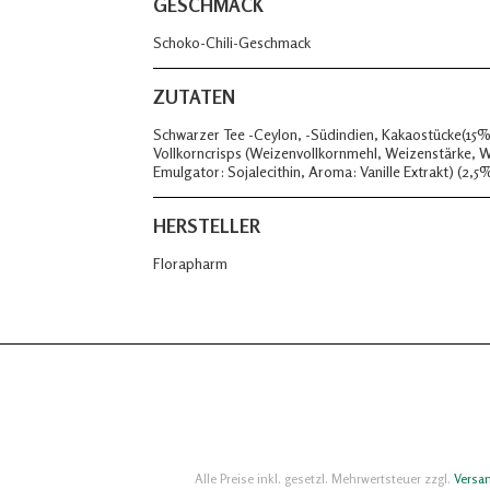
GESCHMACK
Schoko-Chili-Geschmack
ZUTATEN
Schwarzer Tee -Ceylon, -Südindien, Kakaostücke(15%
Vollkorncrisps (Weizenvollkornmehl, Weizenstärke, W
Emulgator: Sojalecithin, Aroma: Vanille Extrakt) (2,5
HERSTELLER
Florapharm
Alle Preise inkl. gesetzl. Mehrwertsteuer zzgl.
Versa