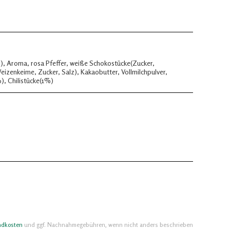
), Aroma, rosa Pfeffer, weiße Schokostücke(Zucker,
eizenkeime, Zucker, Salz), Kakaobutter, Vollmilchpulver,
%), Chilistücke(1%)
ndkosten
und ggf. Nachnahmegebühren, wenn nicht anders beschrieben