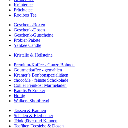
Kräutertee
Früchtetee
Rooibos Tee
Geschenk-Boxen
Geschenk-Dosen
Geschenk-Gutscheine
Probier-Pakete
Yankee Candle
Kristalle & Heilsteine
Premium-Kaffee - Ganze Bohnen
Gourmetkaffee - gemahlen
Kramer´s Bonbonspezialitäten
chocoMe - feinste Schokolade
Collier Feinkost-Marmeladen
Kandis & Zucker
Honig
Walkers Shortbread
Tassen & Kannen
Schalen & Eierbecher
Trinkgläser und Kannen
Teefilter, Teesiebe & Dosen