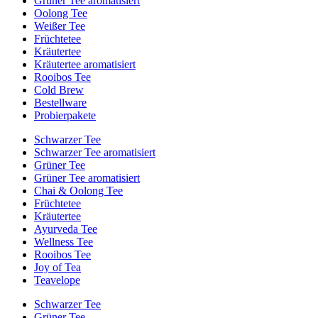
Grüner Tee aromatisiert
Oolong Tee
Weißer Tee
Früchtetee
Kräutertee
Kräutertee aromatisiert
Rooibos Tee
Cold Brew
Bestellware
Probierpakete
Schwarzer Tee
Schwarzer Tee aromatisiert
Grüner Tee
Grüner Tee aromatisiert
Chai & Oolong Tee
Früchtetee
Kräutertee
Ayurveda Tee
Wellness Tee
Rooibos Tee
Joy of Tea
Teavelope
Schwarzer Tee
Grüner Tee