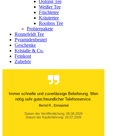
Oolong Tee
Weißer Tee
Früchtetee
Kräutertee
Rooibos Tee
Probierpakete
Ronnefeldt Tee
Pyramidenbeutel
Geschenke
Kristalle & Co.
Feinkost
Zubehör
Der Versand ist immer innerhalb von 24 Stunden
abgewickelt. Grossartig. Ich liebe die 1kg
Alubeutel.
Datum der Veröffentlichung: 06.08.2026
Datum der Kauferfahrung: 27.07.2026